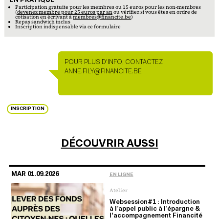
EN PRATIQUE
En pratique
Participation gratuite pour les membres ou 15 euros pour les non-membres
(
devenez membre pour 25 euros par an
ou vérifiez si vous êtes en ordre de
cotisation en écrivant à
membres@financite.be
)
Repas sandwich inclus
Inscription indispensable via ce formulaire
POUR PLUS D'INFO, CONTACTEZ
PERSONNE DE CONTACT
ANNE.FILY@FINANCITE.BE
INSCRIPTION
DÉCOUVRIR AUSSI
MAR 01.09.2026
EN LIGNE
Atelier
Websession#1 : Introduction
à l’appel public à l’épargne &
l'accompagnement Financité