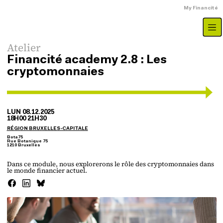
Aller au contenu principal
Menu du compte
My Financité
Type d'évenement
Atelier
Financité academy 2.8 : Les
cryptomonnaies
LUN 08.12.2025
18H00 21H30
RÉGION BRUXELLES-CAPITALE
Adresse
Bota75
Rue Botanique 75
1210 Bruxelles
Dans ce module, nous explorerons le rôle des cryptomonnaies dans
le monde financier actuel.
image de gabarit