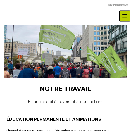
Aller au contenu principal
Menu du compte
My Financité
Paragraphe page de base
Image fluide
NOTRE TRAVAIL
Financité agit à travers plusieurs actions
ÉDUCATION PERMANENTE ET ANIMATIONS
Financité est un mouvement d'éducation permanente reconnu par la