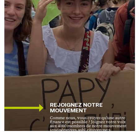
REJOIGNEZ NOTRE
MOUVEMENT
Comme nous, vous croyez qu'une autre
finance est possible ? Joignez votre voix
aux 4000 membres de notre mouvement
(coopératives,asbl,citoyen·ne·s
engagé·e·s) et soutenons la finance de
demain.