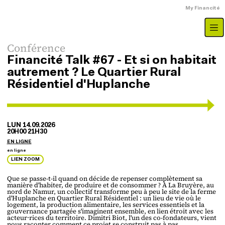
Aller au contenu principal
Menu du compte
My Financité
Type d'évenement
Conférence
Financité Talk #67 - Et si on habitait
autrement ? Le Quartier Rural
Résidentiel d'Huplanche
LUN 14.09.2026
20H00 21H30
EN LIGNE
Adresse
en ligne
LIEN ZOOM
Que se passe-t-il quand on décide de repenser complètement sa
manière d'habiter, de produire et de consommer ? À La Bruyère, au
nord de Namur, un collectif transforme peu à peu le site de la ferme
d'Huplanche en Quartier Rural Résidentiel : un lieu de vie où le
logement, la production alimentaire, les services essentiels et la
gouvernance partagée s'imaginent ensemble, en lien étroit avec les
acteur·rices du territoire. Dimitri Biot, l'un des co-fondateurs, vient
nous raconter comment ce projet se construit pas à pas.