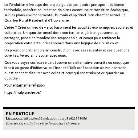
La Fondation développe des projets guidés par quatre principes : résilience
territoriale, coopération, création de biens communs et transition écologique,
sur les plans environnemental, humain et spirituel. Son chantier actuel : le
Quartier Rural Résidentiel d'Huplanche.
L'idée ? Créer un lieu de vie où foisonnent les activités économiques, sociales et
culturelles. Un quartier ancré dans son territoire, géré en gouvernance
partagée, pensé de manière éco-responsable, et conçu pour renforcer la
coopération entre acteur·rices locaux dans une logique de circuit court.
Un projet concret, encore en construction, avec ses réussites et ses questions
ouvertes. Venez en discuter avec nous.
Que vous soyez curieux·se de découvrir une alternative concrète ou sceptique
face à ce genre d'initiative, ce Financité Talk est l'occasion de venir écouter,
questionner et discuter avec celles et ceux qui construisent ce quartier au
quotidien.
Pour entamer la réflexion
https://hulplanche.be/
EN PRATIQUE
En pratique
Lien zoom :
https://us02web.zoom.us/j/81621578056
Inscription souhaitée via le formulaire ci-contre