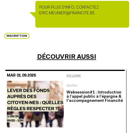
POUR PLUS D'INFO, CONTACTEZ
PERSONNE DE CONTACT
ERIC.MEUNIER@FINANCITE.BE
INSCRIPTION
DÉCOUVRIR AUSSI
MAR 01.09.2026
EN LIGNE
Atelier
Websession#1 : Introduction
à l’appel public à l’épargne &
l'accompagnement Financité