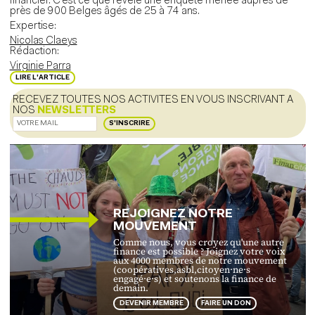
financier. C’est ce que révèle une enquête menée auprès de
près de 900 Belges âgés de 25 à 74 ans.
Expertise:
Nicolas Claeys
Rédaction:
Virginie Parra
LIRE L'ARTICLE
RECEVEZ TOUTES NOS ACTIVITES EN VOUS INSCRIVANT A
NOS
NEWSLETTERS
S'INSCRIRE
REJOIGNEZ NOTRE
MOUVEMENT
Comme nous, vous croyez qu'une autre
finance est possible ? Joignez votre voix
aux 4000 membres de notre mouvement
(coopératives,asbl,citoyen·ne·s
engagé·e·s) et soutenons la finance de
demain.
DEVENIR MEMBRE
FAIRE UN DON