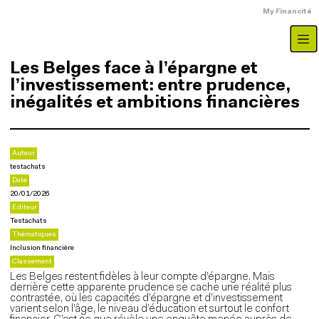
Aller au contenu principal
Menu du compte
My Financité
Les Belges face à l’épargne et
l’investissement: entre prudence,
inégalités et ambitions financières
Auteur
testachats
Date
20/01/2026
Editeur
Testachats
Thématiques
Inclusion financière
Classement
Les Belges restent fidèles à leur compte d’épargne. Mais
derrière cette apparente prudence se cache une réalité plus
contrastée, où les capacités d’épargne et d’investissement
varient selon l’âge, le niveau d’éducation et surtout le confort