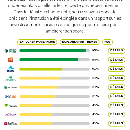
supérieur alors qu'elle ne les respecte pas nécessairement.
Dans le détail de chaque note, nous essayons donc de
préciser si l'institution a été épinglée dans un rapport sur les
investissements nuisibles ou ce qu'elle pourrait faire pour
améliorer son score.
EXPLORER PAR BANQUE
EXPLORER PAR THÈMES
FAQ
95 %
DÉTAILS
84 %
DÉTAILS
61 %
DÉTAILS
58 %
DÉTAILS
54 %
DÉTAILS
51 %
DÉTAILS
46 %
DÉTAILS
46 %
DÉTAILS
46 %
DÉTAILS