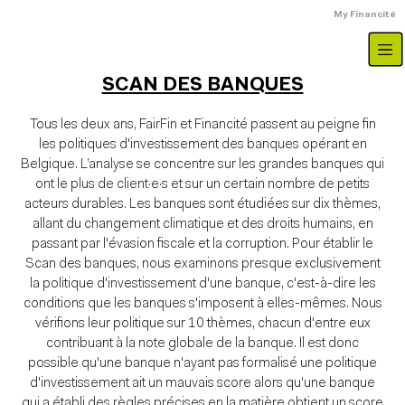
Aller au contenu principal
Menu du compte
My Financité
SCAN DES BANQUES
Tous les deux ans, FairFin et Financité passent au peigne fin
les politiques d'investissement des banques opérant en
Belgique. L’analyse se concentre sur les grandes banques qui
ont le plus de client·e·s et sur un certain nombre de petits
acteurs durables. Les banques sont étudiées sur dix thèmes,
allant du changement climatique et des droits humains, en
passant par l'évasion fiscale et la corruption. Pour établir le
Scan des banques, nous examinons presque exclusivement
la politique d'investissement d'une banque, c'est-à-dire les
conditions que les banques s'imposent à elles-mêmes. Nous
vérifions leur politique sur 10 thèmes, chacun d'entre eux
contribuant à la note globale de la banque. Il est donc
possible qu'une banque n'ayant pas formalisé une politique
d'investissement ait un mauvais score alors qu'une banque
qui a établi des règles précises en la matière obtient un score