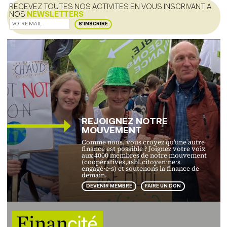
RECEVEZ TOUTES NOS ACTIVITES EN VOUS INSCRIVANT A
NOS
NEWSLETTERS
S'INSCRIRE
REJOIGNEZ NOTRE
MOUVEMENT
Comme nous, vous croyez qu'une autre
finance est possible ? Joignez votre voix
aux 4000 membres de notre mouvement
(coopératives,asbl,citoyen·ne·s
engagé·e·s) et soutenons la finance de
demain.
DEVENIR MEMBRE
FAIRE UN DON