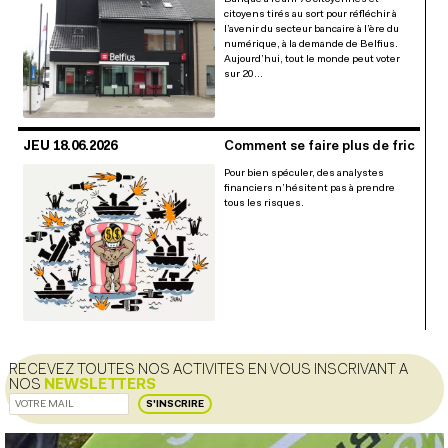
citoyens tirés au sort pour réfléchir à
l’avenir du secteur bancaire à l’ère du
numérique, à la demande de Belfius.
Aujourd’hui, tout le monde peut voter
sur 20…
JEU 18.06.2026
Comment se faire plus de fric
Pour bien spéculer, des analystes
financiers n’hésitent pas à prendre
tous les risques.
RECEVEZ TOUTES NOS ACTIVITES EN VOUS INSCRIVANT A
NOS
NEWSLETTERS
S'INSCRIRE