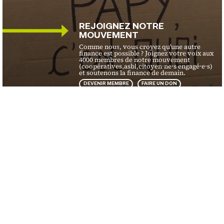
REJOIGNEZ NOTRE
MOUVEMENT
Comme nous, vous croyez qu'une autre
finance est possible ? Joignez votre voix aux
4000 membres de notre mouvement
(coopératives,asbl,citoyen·ne·s engagé·e·s)
et soutenons la finance de demain.
DEVENIR MEMBRE
FAIRE UN DON
Financité
Ce que nous faisons
Organisation
Nos activités
Presse
Nos campagnes
Protection des données
Nos publications
Mentions légales
Contact
Ils nous soutiennent