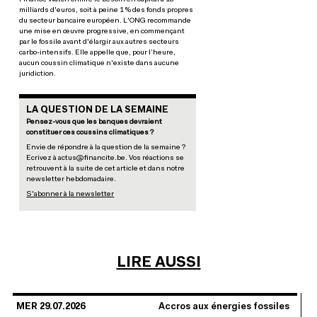
milliards d'euros, soit à peine 1 % des fonds propres
du secteur bancaire européen. L'ONG recommande
une mise en œuvre progressive, en commençant
par le fossile avant d'élargir aux autres secteurs
carbo-intensifs. Elle appelle que, pour l’heure,
aucun coussin climatique n'existe dans aucune
juridiction.
LA QUESTION DE LA SEMAINE
Pensez-vous que les banques devraient
constituer ces coussins climatiques ?
Envie de répondre à la question de la semaine ?
Ecrivez à actus@financite.be. Vos réactions se
retrouvent à la suite de cet article et dans notre
newsletter hebdomadaire.
S'abonner à la newsletter
LIRE AUSSI
MER 29.07.2026
Accros aux énergies fossiles