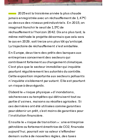
Paragraphe actualités
2025 est la troisième année la plus chaude
jamais enregistrée avec un réchauffement de 1,47°C
au-dessus des niveaux préindustriels. En 2015, on
imaginait franchir le seuil de 1,5°C de
réchauffement à l'horizon 2042. Dix ans plus tard, la
même méthode le projette désormais que cela sera
le cas en 2029, soit treize ans plus tôt qu'anticipé.
La trajectoire de réchauffement s'est emballée.
En Europe, deux tiers des prêts des banques aux
entreprises concernent des secteurs qui
contribuent fortement au changement climatique.
C’est plus que le secteur immobilier qui inquiète
pourtant régulièrement les autorités du contrôle.
Cette exposition importante aux secteurs polluants
n’inquiète visiblement par autant. Elle est pourtant
un risque à deux égards.
D’abord le « risque physique » d’inondations,
sécheresses ou tempêtes qui détruisent tout ou
partie d’usines, maisons ou récoltes agricoles. Si
ces dernières ont été utilisées comme garanties
pour obtenir un prêt, c’est moins de garanties pour
l’institution financière.
Ensuite le « risque de transition » : une entreprise
pétrolière ou fortement émettrice de CO2, financée
aujourd'hui, pourrait voir sa valeur s'effondrer
demain suite à de nouvelles règles, des taxes