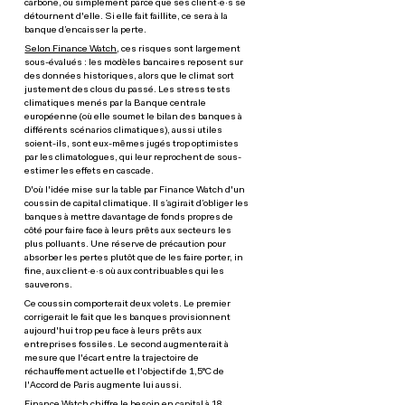
carbone, ou simplement parce que ses client·e·s se
détournent d'elle. Si elle fait faillite, ce sera à la
banque d’encaisser la perte.
Selon Finance Watch
, ces risques sont largement
sous-évalués : les modèles bancaires reposent sur
des données historiques, alors que le climat sort
justement des clous du passé. Les stress tests
climatiques menés par la Banque centrale
européenne (où elle soumet le bilan des banques à
différents scénarios climatiques), aussi utiles
soient-ils, sont eux-mêmes jugés trop optimistes
par les climatologues, qui leur reprochent de sous-
estimer les effets en cascade.
D'où l'idée mise sur la table par Finance Watch d'un
coussin de capital climatique. Il s’agirait d’obliger les
banques à mettre davantage de fonds propres de
côté pour faire face à leurs prêts aux secteurs les
plus polluants. Une réserve de précaution pour
absorber les pertes plutôt que de les faire porter, in
fine, aux client·e·s où aux contribuables qui les
sauverons.
Ce coussin comporterait deux volets. Le premier
corrigerait le fait que les banques provisionnent
aujourd'hui trop peu face à leurs prêts aux
entreprises fossiles. Le second augmenterait à
mesure que l'écart entre la trajectoire de
réchauffement actuelle et l'objectif de 1,5°C de
l'Accord de Paris augmente lui aussi.
Finance Watch chiffre le besoin en capital à 18