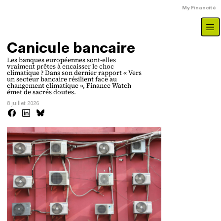
Aller au contenu principal
Menu du compte
My Financité
Canicule bancaire
Les banques européennes sont-elles
vraiment prêtes à encaisser le choc
climatique ? Dans son dernier rapport « Vers
un secteur bancaire résilient face au
changement climatique », Finance Watch
émet de sacrés doutes.
8 juillet 2026