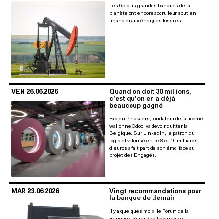
Les 65 plus grandes banques de la
planète ont encore accru leur soutien
financier aux énergies fossiles.
VEN 26.06.2026
Quand on doit 30 millions,
c'est qu'on en a déjà
beaucoup gagné
Fabien Pinckaers, fondateur de la licorne
wallonne Odoo, va devoir quitter la
Belgique. Sur LinkedIn, le patron du
logiciel valorisé entre 8 et 10 milliards
d'euros a fait part de son émoi face au
projet des Engagés.
MAR 23.06.2026
Vingt recommandations pour
la banque de demain
Il y a quelques mois, le Forum de la
Banque a réuni 75 citoyennes et